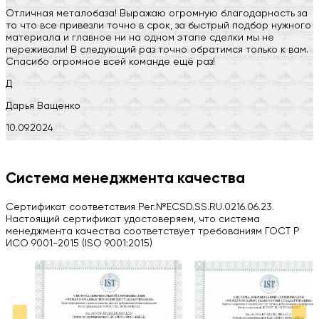
Отличная металобаза! Выражаю огромную благодарность за
то что все привезли точно в срок, за быстрый подбор нужного
материала и главное ни на одном этапе сделки мы не
переживали! В следующий раз точно обратимся только к вам.
Спасибо огромное всей команде ещё раз!
Д
Дарья Ващенко
10.09.2024
Компания на высоте, обязательно посоветую своим знакомым)
H
Система менеджмента качества
Herobrin2644
Сертификат соответствия Рег.№ECSD.SS.RU.0216.06.23.
03.09.2024
Настоящий сертификат удостоверяем, что система
менеджмента качества соответствует требованиям ГОСТ Р
Вся работа выполнена в срок. Всем рекомендую
ИСО 9001-2015 (ISO 9001:2015)
Больше отзывов на Google Maps