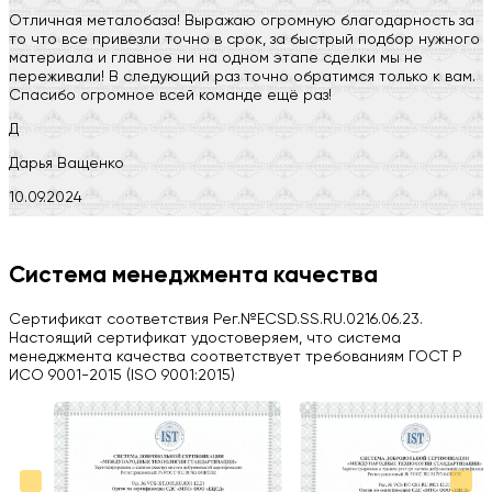
Отличная металобаза! Выражаю огромную благодарность за
то что все привезли точно в срок, за быстрый подбор нужного
материала и главное ни на одном этапе сделки мы не
переживали! В следующий раз точно обратимся только к вам.
Спасибо огромное всей команде ещё раз!
Д
Дарья Ващенко
10.09.2024
Компания на высоте, обязательно посоветую своим знакомым)
H
Система менеджмента качества
Herobrin2644
Сертификат соответствия Рег.№ECSD.SS.RU.0216.06.23.
03.09.2024
Настоящий сертификат удостоверяем, что система
менеджмента качества соответствует требованиям ГОСТ Р
Вся работа выполнена в срок. Всем рекомендую
ИСО 9001-2015 (ISO 9001:2015)
Больше отзывов на Google Maps