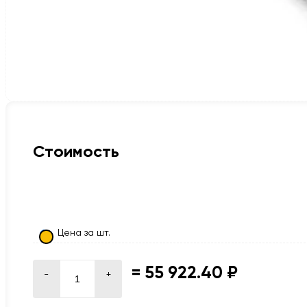
Стоимость
Цена за шт.
=
55 922.40 ₽
-
+