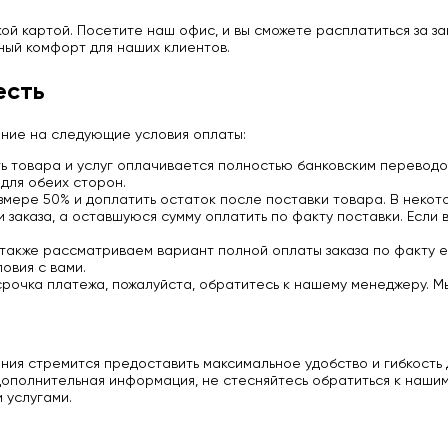
й картой. Посетите наш офис, и вы сможете расплатиться за з
ный комфорт для наших клиентов.
есть
ание на следующие условия оплаты:
 товара и услуг оплачивается полностью банковским переводо
для обеих сторон.
мере 50% и доплатить остаток после поставки товара. В некото
заказа, а оставшуюся сумму оплатить по факту поставки. Если 
 также рассматриваем вариант полной оплаты заказа по факту е
овия с вами.
срочка платежа, пожалуйста, обратитесь к нашему менеджеру. М
ия стремится предоставить максимальное удобство и гибкость д
ополнительная информация, не стесняйтесь обратиться к нашим
 услугами.