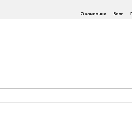
О компании
Блог
щий
/
Лист нержавеющий горячекатаный 8,0х1500х3000 матовый 