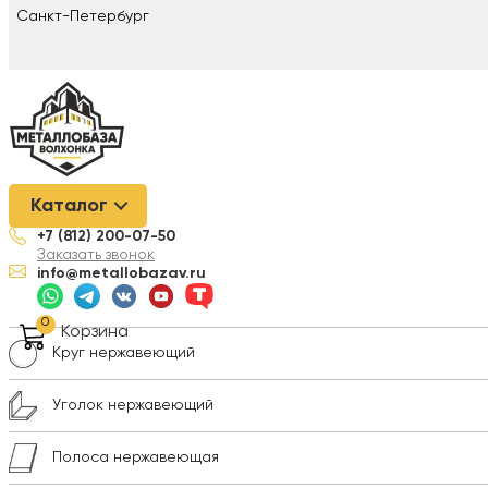
Санкт-Петербург
Металлобаза Волхонка
/
Нержавеющая сталь
/
Лист нержавею
Каталог
+7 (812) 200-07-50
Лист нержавеющий
Заказать звонок
info@metallobazav.ru
Трубы нержавеющие
0
Корзина
Круг нержавеющий
Уголок нержавеющий
Полоса нержавеющая