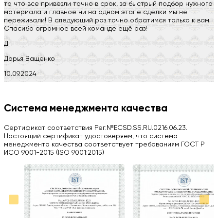
то что все привезли точно в срок, за быстрый подбор нужного
материала и главное ни на одном этапе сделки мы не
переживали! В следующий раз точно обратимся только к вам.
Спасибо огромное всей команде ещё раз!
Д
Дарья Ващенко
10.09.2024
Компания на высоте, обязательно посоветую своим знакомым)
H
Система менеджмента качества
Herobrin2644
Сертификат соответствия Рег.№ECSD.SS.RU.0216.06.23.
03.09.2024
Настоящий сертификат удостоверяем, что система
менеджмента качества соответствует требованиям ГОСТ Р
Вся работа выполнена в срок. Всем рекомендую
ИСО 9001-2015 (ISO 9001:2015)
Больше отзывов на Google Maps