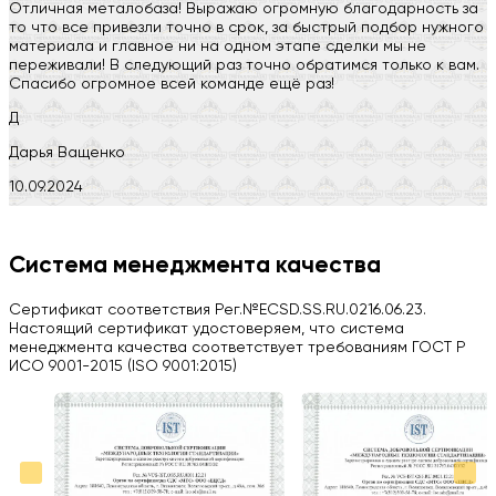
Отличная металобаза! Выражаю огромную благодарность за
то что все привезли точно в срок, за быстрый подбор нужного
материала и главное ни на одном этапе сделки мы не
переживали! В следующий раз точно обратимся только к вам.
Спасибо огромное всей команде ещё раз!
Д
Дарья Ващенко
10.09.2024
Компания на высоте, обязательно посоветую своим знакомым)
H
Система менеджмента качества
Herobrin2644
Сертификат соответствия Рег.№ECSD.SS.RU.0216.06.23.
03.09.2024
Настоящий сертификат удостоверяем, что система
менеджмента качества соответствует требованиям ГОСТ Р
Вся работа выполнена в срок. Всем рекомендую
ИСО 9001-2015 (ISO 9001:2015)
Больше отзывов на Google Maps