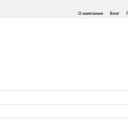
О компании
Блог
я арматура нержавеющая
/
Трубопроводная арматура нержаве