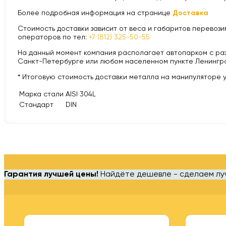
Более подробная информация на странице
Доставка
Стоимость доставки зависит от веса и габаритов перевозим
операторов по тел:
+7 (812) 325-50-55
На данный момент компания располагает автопарком с разной
Санкт-Петербурге или любом населенном пункте Ленингра
* Итоговую стоимость доставки металла на манипуляторе 
Марка стали
AISI 304L
Стандарт
DIN
Гарантия лучшей цены!
Найдёте дешевле - сделаем л