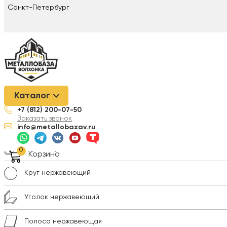
Санкт-Петербург
Металлобаза Волхонка
/
Нержавеющая сталь
/
Трубопроводна
Каталог
(резьба) DN 28 (G 1/2 "x1,3x28 ) AISI 304L
+7 (812) 200-07-50
Заказать звонок
Лист нержавеющий
info@metallobazav.ru
Трубы нержавеющие
0
Корзина
Круг нержавеющий
Уголок нержавеющий
Полоса нержавеющая