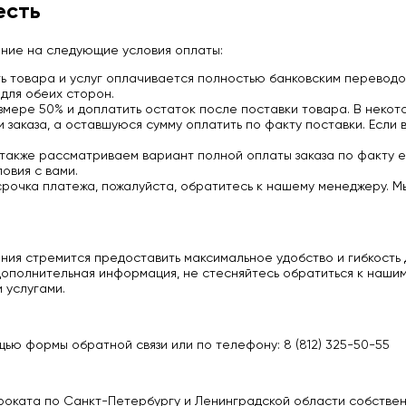
есть
ание на следующие условия оплаты:
 товара и услуг оплачивается полностью банковским переводо
для обеих сторон.
мере 50% и доплатить остаток после поставки товара. В некото
заказа, а оставшуюся сумму оплатить по факту поставки. Если 
 также рассматриваем вариант полной оплаты заказа по факту е
овия с вами.
срочка платежа, пожалуйста, обратитесь к нашему менеджеру. М
ия стремится предоставить максимальное удобство и гибкость д
ополнительная информация, не стесняйтесь обратиться к нашим
 услугами.
ью формы обратной связи или по телефону: 8 (812) 325-50-55
роката по Санкт-Петербургу и Ленинградской области собстве