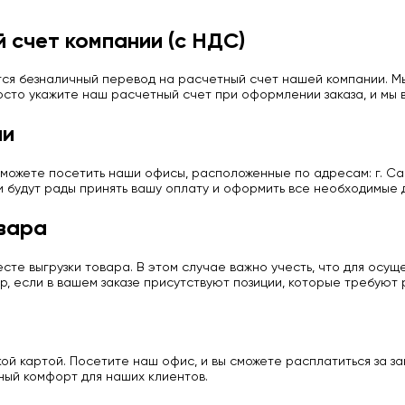
 счет компании (с НДС)
ся безналичный перевод на расчетный счет нашей компании. Мы
сто укажите наш расчетный счет при оформлении заказа, и мы в
ии
можете посетить наши офисы, расположенные по адресам: г. Сан
и будут рады принять вашу оплату и оформить все необходимые 
вара
те выгрузки товара. В этом случае важно учесть, что для осу
р, если в вашем заказе присутствуют позиции, которые требуют
й картой. Посетите наш офис, и вы сможете расплатиться за з
ный комфорт для наших клиентов.