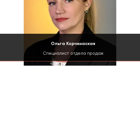
Ольга Корчинаская
Специалист отдела продаж