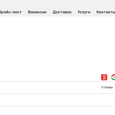
Прайс-лист
Вакансии
Доставка
Услуги
Контакт
ющая емкостная
/
Моющая головка
/
Моющая головка 360
отзывы