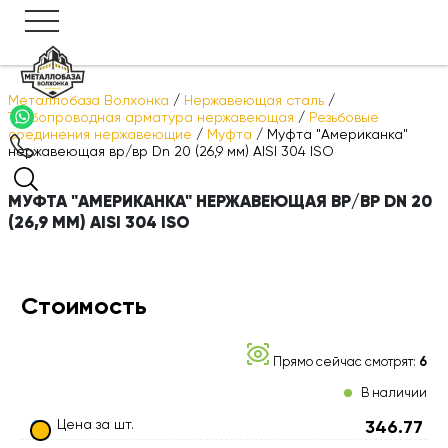
Металлобаза Волхонка
/
Нержавеющая сталь
/
Трубопроводная арматура нержавеющая
/
Резьбовые
соединения нержавеющие
/
Муфта
/
Муфта "Американка"
нержавеющая вр/вр Dn 20 (26,9 мм) AISI 304 ISO
МУФТА "АМЕРИКАНКА" НЕРЖАВЕЮЩАЯ ВР/ВР DN 20
(26,9 ММ) AISI 304 ISO
Стоимость
Прямо сейчас смотрят:
6
В наличии
Цена за шт.
346.77