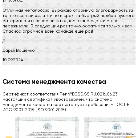
12.09.2024
Отличная металобаза! Выражаю огромную благодарность за
то что все привезли точно в срок, за быстрый подбор нужного
материала и главное ни на одном этапе сделки мы не
переживали! В следующий раз точно обратимся только к вам.
Спасибо огромное всей команде ещё раз!
Д
Дарья Ващенко
10.09.2024
Компания на высоте, обязательно посоветую своим знакомым)
H
Система менеджмента качества
Herobrin2644
Сертификат соответствия Рег.№ECSD.SS.RU.0216.06.23.
03.09.2024
Настоящий сертификат удостоверяем, что система
менеджмента качества соответствует требованиям ГОСТ Р
Вся работа выполнена в срок. Всем рекомендую
ИСО 9001-2015 (ISO 9001:2015)
Больше отзывов на Google Maps