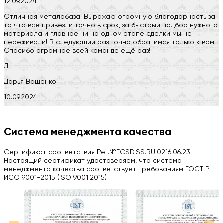
12.09.2024
Отличная металобаза! Выражаю огромную благодарность за
то что все привезли точно в срок, за быстрый подбор нужного
материала и главное ни на одном этапе сделки мы не
переживали! В следующий раз точно обратимся только к вам.
Спасибо огромное всей команде ещё раз!
Д
Дарья Ващенко
10.09.2024
Компания на высоте, обязательно посоветую своим знакомым)
H
Система менеджмента качества
Herobrin2644
Сертификат соответствия Рег.№ECSD.SS.RU.0216.06.23.
03.09.2024
Настоящий сертификат удостоверяем, что система
менеджмента качества соответствует требованиям ГОСТ Р
Вся работа выполнена в срок. Всем рекомендую
ИСО 9001-2015 (ISO 9001:2015)
Больше отзывов на Google Maps