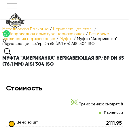
Металлобаза Волхонка
/
Нержавеющая сталь
/
Трубопроводная арматура нержавеющая
/
Резьбовые
соединения нержавеющие
/
Муфта
/
Муфта "Американка"
нержавеющая вр/вр Dn 65 (76,1 мм) AISI 304 ISO
МУФТА "АМЕРИКАНКА" НЕРЖАВЕЮЩАЯ ВР/ВР DN 65
(76,1 ММ) AISI 304 ISO
Стоимость
Прямо сейчас смотрят:
8
В наличии
Цена за шт.
2111.95