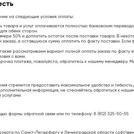
есть
ание на следующие условия оплаты:
 товара и услуг оплачивается полностью банковским переводо
для обеих сторон.
мере 50% и доплатить остаток после поставки товара. В некото
заказа, а оставшуюся сумму оплатить по факту поставки. Если 
 также рассматриваем вариант полной оплаты заказа по факту е
овия с вами.
срочка платежа, пожалуйста, обратитесь к нашему менеджеру. М
ия стремится предоставить максимальное удобство и гибкость д
ополнительная информация, не стесняйтесь обратиться к нашим
 услугами.
ью формы обратной связи или по телефону: 8 (812) 325-50-55
роката по Санкт-Петербургу и Ленинградской области собстве