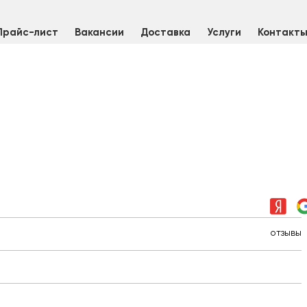
Прайс-лист
Вакансии
Доставка
Услуги
Контакт
е
/
Муфта
/
Муфта "бочонок" нержавеющая вр/вр Dn 20 (26,9 мм)
отзывы