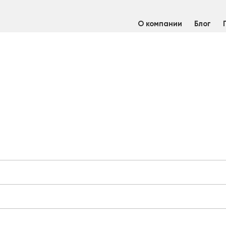
О компании
Блог
я арматура нержавеющая
/
Резьбовые соединения нержавеющи