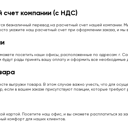
 счет компании (с НДС)
ся безналичный перевод на расчетный счет нашей компании. Мы
сто укажите наш расчетный счет при оформлении заказа, и мы в
ии
можете посетить наши офисы, расположенные по адресам: г. Сан
и будут рады принять вашу оплату и оформить все необходимые 
вара
те выгрузки товара. В этом случае важно учесть, что для осу
р, если в вашем заказе присутствуют позиции, которые требуют
й картой. Посетите наш офис, и вы сможете расплатиться за з
ный комфорт для наших клиентов.