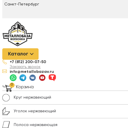
Санкт-Петербург
Металлобаза Волхонка
/
Нержавеющая сталь
/
Трубопроводна
Каталог
AISI 304 ISO
+7 (812) 200-07-50
Заказать звонок
Лист нержавеющий
info@metallobazav.ru
Трубы нержавеющие
0
Корзина
Круг нержавеющий
Уголок нержавеющий
Полоса нержавеющая