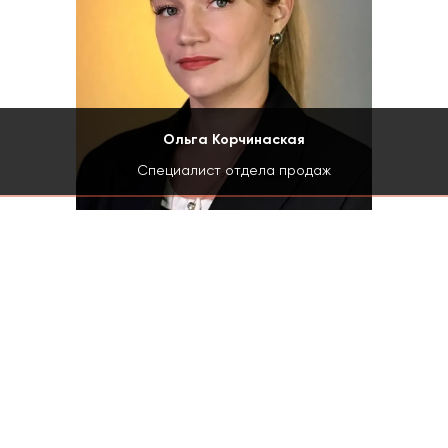
Ольга Корчинаская
Специалист отдела продаж