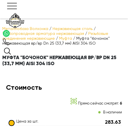
Металлобаза Волхонка
/
Нержавеющая сталь
/
Трубопроводная арматура нержавеющая
/
Резьбовые
соединения нержавеющие
/
Муфта
/
Муфта "бочонок"
нержавеющая вр/вр Dn 25 (33,7 мм) AISI 304 ISO
МУФТА "БОЧОНОК" НЕРЖАВЕЮЩАЯ ВР/ВР DN 25
(33,7 ММ) AISI 304 ISO
Стоимость
Прямо сейчас смотрят:
6
В наличии
Цена за шт.
283.63