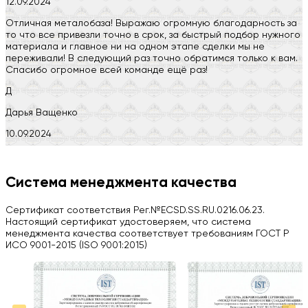
12.09.2024
Отличная металобаза! Выражаю огромную благодарность за
то что все привезли точно в срок, за быстрый подбор нужного
материала и главное ни на одном этапе сделки мы не
переживали! В следующий раз точно обратимся только к вам.
Спасибо огромное всей команде ещё раз!
Д
Дарья Ващенко
10.09.2024
Компания на высоте, обязательно посоветую своим знакомым)
H
Система менеджмента качества
Herobrin2644
Сертификат соответствия Рег.№ECSD.SS.RU.0216.06.23.
03.09.2024
Настоящий сертификат удостоверяем, что система
менеджмента качества соответствует требованиям ГОСТ Р
Вся работа выполнена в срок. Всем рекомендую
ИСО 9001-2015 (ISO 9001:2015)
Больше отзывов на Google Maps