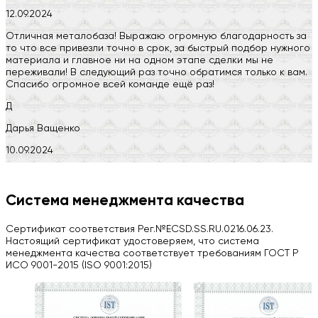
12.09.2024
Отличная металобаза! Выражаю огромную благодарность за
то что все привезли точно в срок, за быстрый подбор нужного
материала и главное ни на одном этапе сделки мы не
переживали! В следующий раз точно обратимся только к вам.
Спасибо огромное всей команде ещё раз!
Д
Дарья Ващенко
10.09.2024
Компания на высоте, обязательно посоветую своим знакомым)
H
Система менеджмента качества
Herobrin2644
Сертификат соответствия Рег.№ECSD.SS.RU.0216.06.23.
03.09.2024
Настоящий сертификат удостоверяем, что система
менеджмента качества соответствует требованиям ГОСТ Р
Вся работа выполнена в срок. Всем рекомендую
ИСО 9001-2015 (ISO 9001:2015)
Больше отзывов на Google Maps