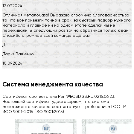
12.09.2024
Отличная металобаза! Выражаю огромную благодарность за
то что все привезли точно в срок, за быстрый подбор нужного
материала и главное ни на одном этапе сделки мы не
переживали! В следующий раз точно обратимся только к вам.
Спасибо огромное всей команде ещё раз!
Д
Дарья Ващенко
10.09.2024
Компания на высоте, обязательно посоветую своим знакомым)
H
Система менеджмента качества
Herobrin2644
Сертификат соответствия Рег.№ECSD.SS.RU.0216.06.23.
03.09.2024
Настоящий сертификат удостоверяем, что система
менеджмента качества соответствует требованиям ГОСТ Р
Вся работа выполнена в срок. Всем рекомендую
ИСО 9001-2015 (ISO 9001:2015)
Больше отзывов на Google Maps