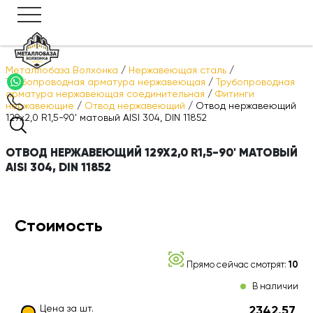
Металлобаза Волхонка
/
Нержавеющая сталь
/
Трубопроводная арматура нержавеющая
/
Трубопроводная
арматура нержавеющая соединительная
/
Фитинги
нержавеющие
/
Отвод нержавеющий
/
Отвод нержавеющий
129х2,0 R1,5-90' матовый AISI 304, DIN 11852
ОТВОД НЕРЖАВЕЮЩИЙ 129Х2,0 R1,5-90' МАТОВЫЙ
AISI 304, DIN 11852
Стоимость
Прямо сейчас смотрят:
10
В наличии
Цена за шт.
2342.57