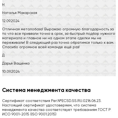
Н
Наталья Макарская
12.09.2024
Отличная металобаза! Выражаю огромную благодарность за
то что все привезли точно в срок, за быстрый подбор нужного
материала и главное ни на одном этапе сделки мы не
переживали! В следующий раз точно обратимся только к вам.
Спасибо огромное всей команде ещё раз!
Д
Дарья Ващенко
10.09.2024
Компания на высоте, обязательно посоветую своим знакомым)
H
Система менеджмента качества
Herobrin2644
Сертификат соответствия Рег.№ECSD.SS.RU.0216.06.23.
03.09.2024
Настоящий сертификат удостоверяем, что система
менеджмента качества соответствует требованиям ГОСТ Р
Вся работа выполнена в срок. Всем рекомендую
ИСО 9001-2015 (ISO 9001:2015)