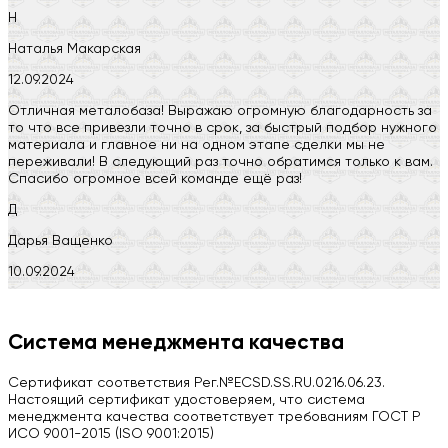
Н
Наталья Макарская
12.09.2024
Отличная металобаза! Выражаю огромную благодарность за
то что все привезли точно в срок, за быстрый подбор нужного
материала и главное ни на одном этапе сделки мы не
переживали! В следующий раз точно обратимся только к вам.
Спасибо огромное всей команде ещё раз!
Д
Дарья Ващенко
10.09.2024
Компания на высоте, обязательно посоветую своим знакомым)
H
Система менеджмента качества
Herobrin2644
Сертификат соответствия Рег.№ECSD.SS.RU.0216.06.23.
03.09.2024
Настоящий сертификат удостоверяем, что система
менеджмента качества соответствует требованиям ГОСТ Р
Вся работа выполнена в срок. Всем рекомендую
ИСО 9001-2015 (ISO 9001:2015)