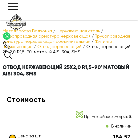
Металлобаза Волхонка
/
Нержавеющая сталь
/
Трубопроводная арматура нержавеющая
/
Трубопроводная
арматура нержавеющая соединительная
/
Фитинги
нержавеющие
/
Отвод нержавеющий
/
Отвод нержавеющий
25х2,0 R1,5-90' матовый AISI 304, SMS
ОТВОД НЕРЖАВЕЮЩИЙ 25Х2,0 R1,5-90' МАТОВЫЙ
AISI 304, SMS
Стоимость
Прямо сейчас смотрят:
8
В наличии
Цена за шт.
184.57