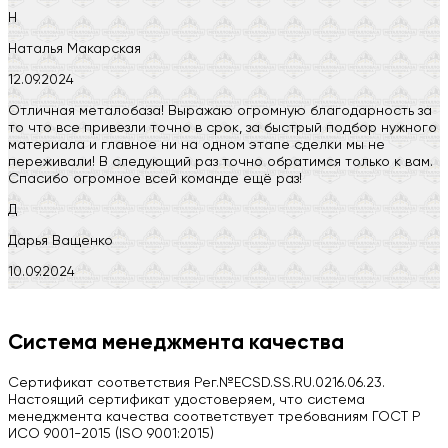
Н
Наталья Макарская
12.09.2024
Отличная металобаза! Выражаю огромную благодарность за
то что все привезли точно в срок, за быстрый подбор нужного
материала и главное ни на одном этапе сделки мы не
переживали! В следующий раз точно обратимся только к вам.
Спасибо огромное всей команде ещё раз!
Д
Дарья Ващенко
10.09.2024
Компания на высоте, обязательно посоветую своим знакомым)
H
Система менеджмента качества
Herobrin2644
Сертификат соответствия Рег.№ECSD.SS.RU.0216.06.23.
03.09.2024
Настоящий сертификат удостоверяем, что система
менеджмента качества соответствует требованиям ГОСТ Р
Вся работа выполнена в срок. Всем рекомендую
ИСО 9001-2015 (ISO 9001:2015)