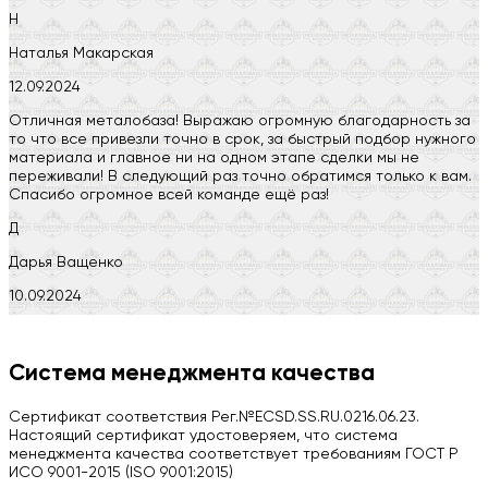
Н
Наталья Макарская
12.09.2024
Отличная металобаза! Выражаю огромную благодарность за
то что все привезли точно в срок, за быстрый подбор нужного
материала и главное ни на одном этапе сделки мы не
переживали! В следующий раз точно обратимся только к вам.
Спасибо огромное всей команде ещё раз!
Д
Дарья Ващенко
10.09.2024
Компания на высоте, обязательно посоветую своим знакомым)
H
Система менеджмента качества
Herobrin2644
Сертификат соответствия Рег.№ECSD.SS.RU.0216.06.23.
03.09.2024
Настоящий сертификат удостоверяем, что система
менеджмента качества соответствует требованиям ГОСТ Р
Вся работа выполнена в срок. Всем рекомендую
ИСО 9001-2015 (ISO 9001:2015)