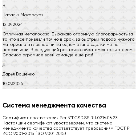
Н
Наталья Макарская
12.09.2024
Отличная металобаза! Выражаю огромную благодарность за
то что все привезли точно в срок, за быстрый подбор нужного
материала и главное ни на одном этапе сделки мы не
переживали! В следующий раз точно обратимся только к вам.
Спасибо огромное всей команде ещё раз!
Д
Дарья Ващенко
10.09.2024
Компания на высоте, обязательно посоветую своим знакомым)
H
Система менеджмента качества
Herobrin2644
Сертификат соответствия Рег.№ECSD.SS.RU.0216.06.23.
03.09.2024
Настоящий сертификат удостоверяем, что система
менеджмента качества соответствует требованиям ГОСТ Р
Вся работа выполнена в срок. Всем рекомендую
ИСО 9001-2015 (ISO 9001:2015)