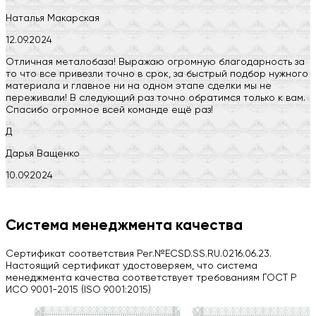
Наталья Макарская
12.09.2024
Отличная металобаза! Выражаю огромную благодарность за
то что все привезли точно в срок, за быстрый подбор нужного
материала и главное ни на одном этапе сделки мы не
переживали! В следующий раз точно обратимся только к вам.
Спасибо огромное всей команде ещё раз!
Д
Дарья Ващенко
10.09.2024
Компания на высоте, обязательно посоветую своим знакомым)
H
Система менеджмента качества
Herobrin2644
Сертификат соответствия Рег.№ECSD.SS.RU.0216.06.23.
03.09.2024
Настоящий сертификат удостоверяем, что система
менеджмента качества соответствует требованиям ГОСТ Р
Вся работа выполнена в срок. Всем рекомендую
ИСО 9001-2015 (ISO 9001:2015)
Больше отзывов на Google Maps