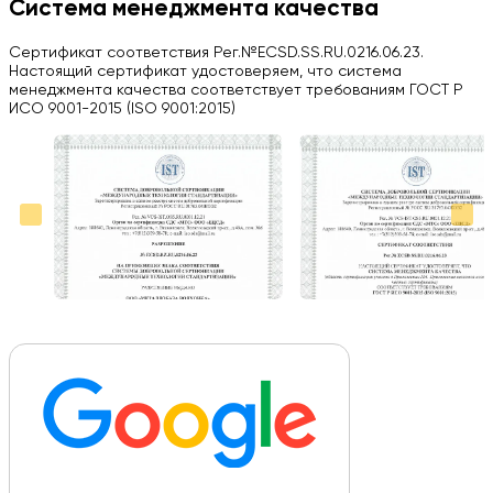
Система менеджмента качества
Herobrin2644
Сертификат соответствия Рег.№ECSD.SS.RU.0216.06.23.
03.09.2024
Настоящий сертификат удостоверяем, что система
менеджмента качества соответствует требованиям ГОСТ Р
Вся работа выполнена в срок. Всем рекомендую
ИСО 9001-2015 (ISO 9001:2015)
Больше отзывов на Google Maps