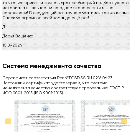
то что все привезли точно в срок, за быстрый подбор нужного
материала и главное ни на одном этапе сделки мы не
переживали! В следующий раз точно обратимся только к вам.
Спасибо огромное всей команде ещё раз!
Д
Дарья Ващенко
10.09.2024
Компания на высоте, обязательно посоветую своим знакомым)
H
Система менеджмента качества
Herobrin2644
Сертификат соответствия Рег.№ECSD.SS.RU.0216.06.23.
03.09.2024
Настоящий сертификат удостоверяем, что система
менеджмента качества соответствует требованиям ГОСТ Р
Вся работа выполнена в срок. Всем рекомендую
ИСО 9001-2015 (ISO 9001:2015)
Больше отзывов на Google Maps