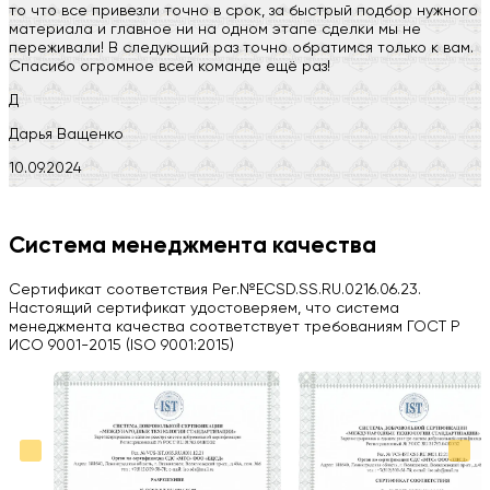
то что все привезли точно в срок, за быстрый подбор нужного
материала и главное ни на одном этапе сделки мы не
переживали! В следующий раз точно обратимся только к вам.
Спасибо огромное всей команде ещё раз!
Д
Дарья Ващенко
10.09.2024
Компания на высоте, обязательно посоветую своим знакомым)
H
Система менеджмента качества
Herobrin2644
Сертификат соответствия Рег.№ECSD.SS.RU.0216.06.23.
03.09.2024
Настоящий сертификат удостоверяем, что система
менеджмента качества соответствует требованиям ГОСТ Р
Вся работа выполнена в срок. Всем рекомендую
ИСО 9001-2015 (ISO 9001:2015)
Больше отзывов на Google Maps