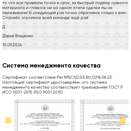
то что все привезли точно в срок, за быстрый подбор нужного
материала и главное ни на одном этапе сделки мы не
переживали! В следующий раз точно обратимся только к вам.
Спасибо огромное всей команде ещё раз!
Д
Дарья Ващенко
10.09.2024
Компания на высоте, обязательно посоветую своим знакомым)
H
Система менеджмента качества
Herobrin2644
Сертификат соответствия Рег.№ECSD.SS.RU.0216.06.23.
03.09.2024
Настоящий сертификат удостоверяем, что система
менеджмента качества соответствует требованиям ГОСТ Р
Вся работа выполнена в срок. Всем рекомендую
ИСО 9001-2015 (ISO 9001:2015)
Больше отзывов на Google Maps