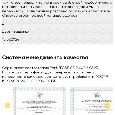
то что все привезли точно в срок, за быстрый подбор нужного
материала и главное ни на одном этапе сделки мы не
переживали! В следующий раз точно обратимся только к вам.
Спасибо огромное всей команде ещё раз!
Д
Дарья Ващенко
10.09.2024
Компания на высоте, обязательно посоветую своим знакомым)
H
Система менеджмента качества
Herobrin2644
Сертификат соответствия Рег.№ECSD.SS.RU.0216.06.23.
03.09.2024
Настоящий сертификат удостоверяем, что система
менеджмента качества соответствует требованиям ГОСТ Р
Вся работа выполнена в срок. Всем рекомендую
ИСО 9001-2015 (ISO 9001:2015)
Больше отзывов на Google Maps