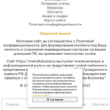
Полезные статьи
Вакансии
Контакты
Акции и скидки
Карта сайта
Политика конфеденциальности
Обратный звонок
Используя сайт, вы соглашаетесь с Политикой
конфиденциальности. Для формирования контента под Вашу
личность и сохранения индивидуальных настроек на вашем
домашнем ПК, мы применяем технологию cookie.
Сайт https://metallobazav.ru выступает исключительно в
информационной роли и не представляет собой публичного
предложения в соответствии со статьей 437 (2) Гражданского
кодекса РФ. Для уточнения цен на товары, рекомендуем вам
Мы используем файлы cookies для
связаться с отделом продаж ООО "Металлобаза Волхонка".
улучшения работы сайта. Оставаясь
на нашем сайте, вы соглашаетесь с
условиями использования файлов
© ООО «МЕТАЛЛОБАЗА ВОЛХОНКА», 2023
cookies. Чтобы ознакомиться с нашими
Положениями о конфиденциальности
и об использовании файлов cookie,
нажмите здесь
.
Я согласен
Главная
Каталог
Корзина
0
Доставка
Контакты