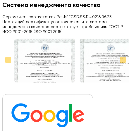
H
Система менеджмента качества
Herobrin2644
Сертификат соответствия Рег.№ECSD.SS.RU.0216.06.23.
03.09.2024
Настоящий сертификат удостоверяем, что система
менеджмента качества соответствует требованиям ГОСТ Р
Вся работа выполнена в срок. Всем рекомендую
ИСО 9001-2015 (ISO 9001:2015)
Больше отзывов на Google Maps