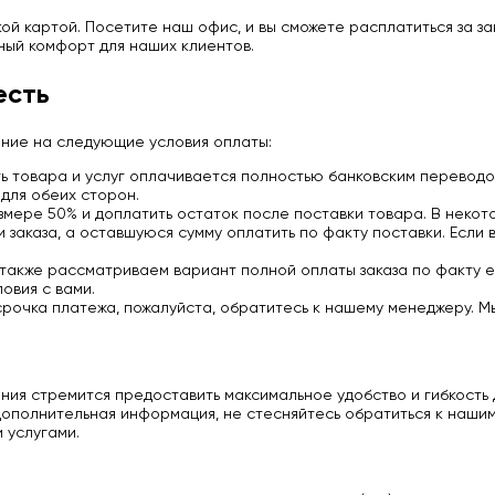
й картой. Посетите наш офис, и вы сможете расплатиться за з
ный комфорт для наших клиентов.
есть
ание на следующие условия оплаты:
 товара и услуг оплачивается полностью банковским переводо
для обеих сторон.
мере 50% и доплатить остаток после поставки товара. В некото
заказа, а оставшуюся сумму оплатить по факту поставки. Если 
 также рассматриваем вариант полной оплаты заказа по факту е
овия с вами.
срочка платежа, пожалуйста, обратитесь к нашему менеджеру. М
ия стремится предоставить максимальное удобство и гибкость д
ополнительная информация, не стесняйтесь обратиться к нашим
 услугами.