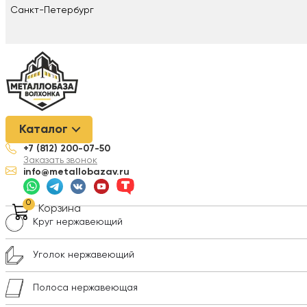
Санкт-Петербург
Металлобаза Волхонка
/
Нержавеющая сталь
/
Сварочные ма
Каталог
+7 (812) 200-07-50
Лист нержавеющий
Заказать звонок
info@metallobazav.ru
Трубы нержавеющие
0
Корзина
Круг нержавеющий
Уголок нержавеющий
Полоса нержавеющая