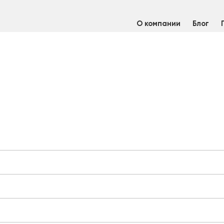
О компании
Блог
териалы нержавеющие
/
Пруток сварочный нержавеющий
/
Прут