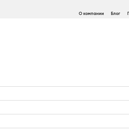
О компании
Блог
териалы нержавеющие
/
Пруток сварочный нержавеющий
/
Пруто