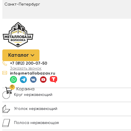
Санкт-Петербург
Металлобаза Волхонка
/
Нержавеющая сталь
/
Сварочные ма
Каталог
+7 (812) 200-07-50
Лист нержавеющий
Заказать звонок
info@metallobazav.ru
Трубы нержавеющие
0
Корзина
Круг нержавеющий
Уголок нержавеющий
Полоса нержавеющая