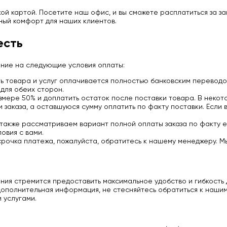
й картой. Посетите наш офис, и вы сможете расплатиться за з
ный комфорт для наших клиентов.
есть
ание на следующие условия оплаты:
 товара и услуг оплачивается полностью банковским переводо
для обеих сторон.
мере 50% и доплатить остаток после поставки товара. В некото
заказа, а оставшуюся сумму оплатить по факту поставки. Если 
 также рассматриваем вариант полной оплаты заказа по факту е
овия с вами.
срочка платежа, пожалуйста, обратитесь к нашему менеджеру. М
ия стремится предоставить максимальное удобство и гибкость д
ополнительная информация, не стесняйтесь обратиться к нашим
 услугами.