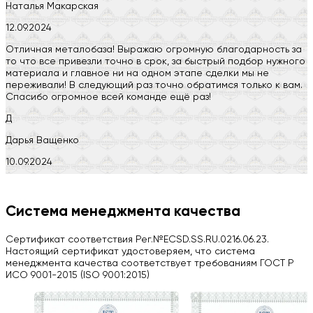
Наталья Макарская
12.09.2024
Отличная металобаза! Выражаю огромную благодарность за
то что все привезли точно в срок, за быстрый подбор нужного
материала и главное ни на одном этапе сделки мы не
переживали! В следующий раз точно обратимся только к вам.
Спасибо огромное всей команде ещё раз!
Д
Дарья Ващенко
10.09.2024
Компания на высоте, обязательно посоветую своим знакомым)
H
Система менеджмента качества
Herobrin2644
Сертификат соответствия Рег.№ECSD.SS.RU.0216.06.23.
03.09.2024
Настоящий сертификат удостоверяем, что система
менеджмента качества соответствует требованиям ГОСТ Р
Вся работа выполнена в срок. Всем рекомендую
ИСО 9001-2015 (ISO 9001:2015)
Больше отзывов на Google Maps