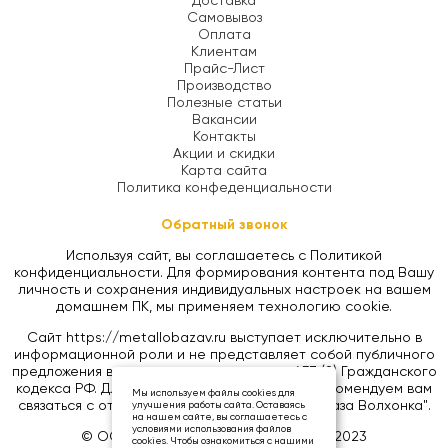
Доставка
Самовывоз
Оплата
Клиентам
Прайс-Лист
Производство
Полезные статьи
Вакансии
Контакты
Акции и скидки
Карта сайта
Политика конфеденциальности
Обратный звонок
Используя сайт, вы соглашаетесь с Политикой
конфиденциальности. Для формирования контента под Вашу
личность и сохранения индивидуальных настроек на вашем
домашнем ПК, мы применяем технологию cookie.
Сайт https://metallobazav.ru выступает исключительно в
информационной роли и не представляет собой публичного
предложения в соответствии со статьей 437 (2) Гражданского
кодекса РФ. Для уточнения цен на товары, рекомендуем вам
Мы используем файлы cookies для
связаться с отделом продаж ООО "Металлобаза Волхонка".
улучшения работы сайта. Оставаясь
на нашем сайте, вы соглашаетесь с
условиями использования файлов
© ООО «МЕТАЛЛОБАЗА ВОЛХОНКА», 2023
cookies. Чтобы ознакомиться с нашими