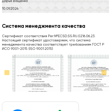
Дарья Ващенко
10.09.2024
Компания на высоте, обязательно посоветую своим знакомым)
H
Система менеджмента качества
Herobrin2644
Сертификат соответствия Рег.№ECSD.SS.RU.0216.06.23.
03.09.2024
Настоящий сертификат удостоверяем, что система
менеджмента качества соответствует требованиям ГОСТ Р
Вся работа выполнена в срок. Всем рекомендую
ИСО 9001-2015 (ISO 9001:2015)
Больше отзывов на Google Maps