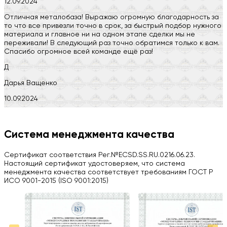
12.09.2024
Отличная металобаза! Выражаю огромную благодарность за
то что все привезли точно в срок, за быстрый подбор нужного
материала и главное ни на одном этапе сделки мы не
переживали! В следующий раз точно обратимся только к вам.
Спасибо огромное всей команде ещё раз!
Д
Дарья Ващенко
10.09.2024
Компания на высоте, обязательно посоветую своим знакомым)
H
Система менеджмента качества
Herobrin2644
Сертификат соответствия Рег.№ECSD.SS.RU.0216.06.23.
03.09.2024
Настоящий сертификат удостоверяем, что система
менеджмента качества соответствует требованиям ГОСТ Р
Вся работа выполнена в срок. Всем рекомендую
ИСО 9001-2015 (ISO 9001:2015)
Больше отзывов на Google Maps