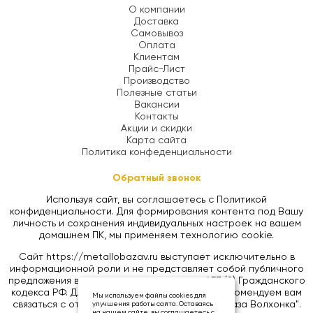
О компании
Доставка
Самовывоз
Оплата
Клиентам
Прайс-Лист
Производство
Полезные статьи
Вакансии
Контакты
Акции и скидки
Карта сайта
Политика конфеденциальности
Обратный звонок
Используя сайт, вы соглашаетесь с Политикой
конфиденциальности. Для формирования контента под Вашу
личность и сохранения индивидуальных настроек на вашем
домашнем ПК, мы применяем технологию cookie.
Сайт https://metallobazav.ru выступает исключительно в
информационной роли и не представляет собой публичного
предложения в соответствии со статьей 437 (2) Гражданского
кодекса РФ. Для уточнения цен на товары, рекомендуем вам
Мы используем файлы cookies для
связаться с отделом продаж ООО "Металлобаза Волхонка".
улучшения работы сайта. Оставаясь
на нашем сайте, вы соглашаетесь с