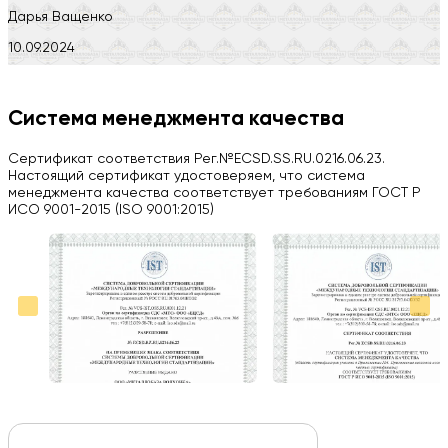
Дарья Ващенко
10.09.2024
Компания на высоте, обязательно посоветую своим знакомым)
H
Система менеджмента качества
Herobrin2644
Сертификат соответствия Рег.№ECSD.SS.RU.0216.06.23.
03.09.2024
Настоящий сертификат удостоверяем, что система
менеджмента качества соответствует требованиям ГОСТ Р
Вся работа выполнена в срок. Всем рекомендую
ИСО 9001-2015 (ISO 9001:2015)
Больше отзывов на Google Maps