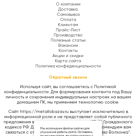
О компании
Доставка
Самовывоз
Оплата
Клиентам
Прайс-Лист
Производство
Полезные статьи
Вакансии
Контакты
Акции и скидки
Карта сайта
Политика конфеденциальности
Обратный звонок
Используя сайт, вы соглашаетесь с Политикой
конфиденциальности. Для формирования контента под Вашу
личность и сохранения индивидуальных настроек на вашем
домашнем ПК, мы применяем технологию cookie.
Сайт https://metallobazav.ru выступает исключительно в
информационной роли и не представляет собой публичного
предложения в соответствии со статьей 437 (2) Гражданского
кодекса РФ. Для уточнения цен на товары, рекомендуем вам
Мы используем файлы cookies для
связаться с отделом продаж ООО "Металлобаза Волхонка".
улучшения работы сайта. Оставаясь
на нашем сайте, вы соглашаетесь с