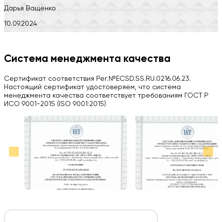
Дарья Ващенко
10.09.2024
Компания на высоте, обязательно посоветую своим знакомым)
H
Система менеджмента качества
Herobrin2644
Сертификат соответствия Рег.№ECSD.SS.RU.0216.06.23.
03.09.2024
Настоящий сертификат удостоверяем, что система
менеджмента качества соответствует требованиям ГОСТ Р
Вся работа выполнена в срок. Всем рекомендую
ИСО 9001-2015 (ISO 9001:2015)
Больше отзывов на Google Maps