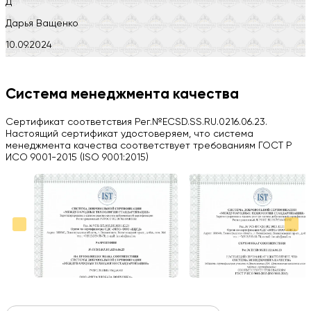
Д
Дарья Ващенко
10.09.2024
Компания на высоте, обязательно посоветую своим знакомым)
H
Система менеджмента качества
Herobrin2644
Сертификат соответствия Рег.№ECSD.SS.RU.0216.06.23.
03.09.2024
Настоящий сертификат удостоверяем, что система
менеджмента качества соответствует требованиям ГОСТ Р
Вся работа выполнена в срок. Всем рекомендую
ИСО 9001-2015 (ISO 9001:2015)
Больше отзывов на Google Maps