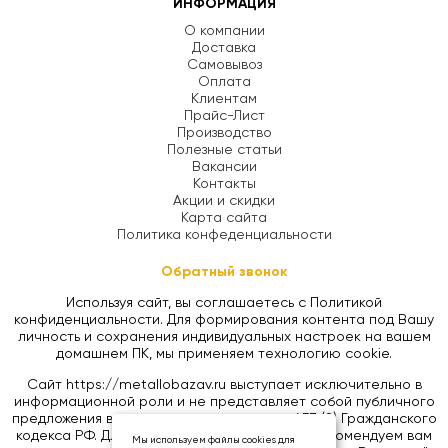
ИНФОРМАЦИЯ
О компании
Доставка
Самовывоз
Оплата
Клиентам
Прайс-Лист
Производство
Полезные статьи
Вакансии
Контакты
Акции и скидки
Карта сайта
Политика конфеденциальности
Обратный звонок
Используя сайт, вы соглашаетесь с Политикой
конфиденциальности. Для формирования контента под Вашу
личность и сохранения индивидуальных настроек на вашем
домашнем ПК, мы применяем технологию cookie.
Сайт https://metallobazav.ru выступает исключительно в
информационной роли и не представляет собой публичного
предложения в соответствии со статьей 437 (2) Гражданского
кодекса РФ. Для уточнения цен на товары, рекомендуем вам
Мы используем файлы cookies для