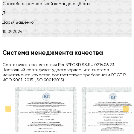
Спасибо огромное всей команде ещё раз!
Д
Дарья Ващенко
10.09.2024
Компания на высоте, обязательно посоветую своим знакомым)
H
Система менеджмента качества
Herobrin2644
Сертификат соответствия Рег.№ECSD.SS.RU.0216.06.23.
03.09.2024
Настоящий сертификат удостоверяем, что система
менеджмента качества соответствует требованиям ГОСТ Р
Вся работа выполнена в срок. Всем рекомендую
ИСО 9001-2015 (ISO 9001:2015)
Больше отзывов на Google Maps