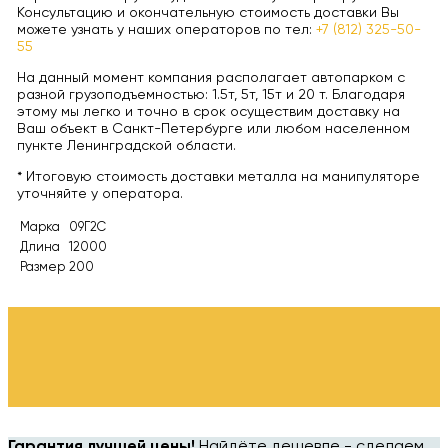
Консультацию и окончательную стоимость доставки Вы
можете узнать у наших операторов по тел:
+7 (812) 325-50-
55
На данный момент компания располагает автопарком с
разной грузоподъемностью: 1.5т, 5т, 15т и 20 т. Благодаря
этому мы легко и точно в срок осуществим доставку на
Ваш объект в Санкт-Петербурге или любом населенном
пункте Ленинградской области.
* Итоговую стоимость доставки металла на манипуляторе
уточняйте у оператора.
Марка
09Г2С
Длина
12000
Размер
200
Гарантия лучшей цены!
Найдёте дешевле - сделаем