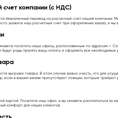
 счет компании (с НДС)
ся безналичный перевод на расчетный счет нашей компании. Мы
сто укажите наш расчетный счет при оформлении заказа, и мы в
ии
можете посетить наши офисы, расположенные по адресам: г. Сан
и будут рады принять вашу оплату и оформить все необходимые 
вара
те выгрузки товара. В этом случае важно учесть, что для осу
р, если в вашем заказе присутствуют позиции, которые требуют
й картой. Посетите наш офис, и вы сможете расплатиться за з
ный комфорт для наших клиентов.
есть