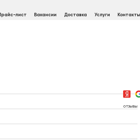
Прайс-лист
Вакансии
Доставка
Услуги
Контакт
Электроды нержавеющие для сварки AISI 308L 4,0 мм (2 кг)
отзывы