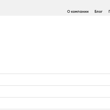
О компании
Блог
териалы нержавеющие
/
Электроды сварочные нержавеющие
/