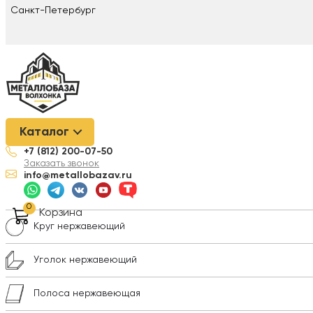
Санкт-Петербург
Металлобаза Волхонка
/
Нержавеющая сталь
/
Сварочные ма
Каталог
+7 (812) 200-07-50
Лист нержавеющий
Заказать звонок
info@metallobazav.ru
Трубы нержавеющие
0
Корзина
Круг нержавеющий
Уголок нержавеющий
Полоса нержавеющая