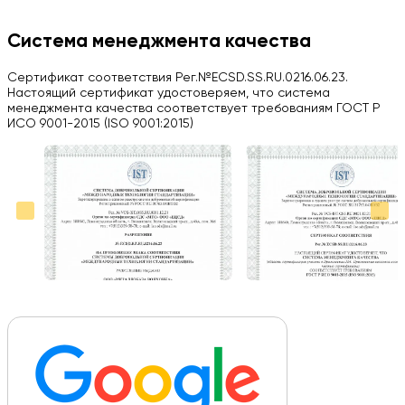
Компания на высоте, обязательно посоветую своим знакомым)
H
Система менеджмента качества
Herobrin2644
Сертификат соответствия Рег.№ECSD.SS.RU.0216.06.23.
03.09.2024
Настоящий сертификат удостоверяем, что система
менеджмента качества соответствует требованиям ГОСТ Р
Вся работа выполнена в срок. Всем рекомендую
ИСО 9001-2015 (ISO 9001:2015)
Больше отзывов на Google Maps