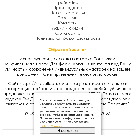
Прайс-Лист
Производство
Полезные статьи
Вакансии
Контакты
Акции и скидки
Карта сайта
Политика конфеденциальности
Обратный звонок
Используя сайт, вы соглашаетесь с Политикой
конфиденциальности. Для формирования контента под Вашу
личность и сохранения индивидуальных настроек на вашем
домашнем ПК, мы применяем технологию cookie.
Сайт https://metallobazav.ru выступает исключительно в
информационной роли и не представляет собой публичного
предложения в соответствии со статьей 437 (2) Гражданского
кодекса РФ. Для уточнения цен на товары, рекомендуем вам
Мы используем файлы cookies для
связаться с отделом продаж ООО "Металлобаза Волхонка".
улучшения работы сайта. Оставаясь
на нашем сайте, вы соглашаетесь с
условиями использования файлов
© ООО «МЕТАЛЛОБАЗА ВОЛХОНКА», 2023
cookies. Чтобы ознакомиться с нашими
Положениями о конфиденциальности
и об использовании файлов cookie,
нажмите здесь
.
Я согласен