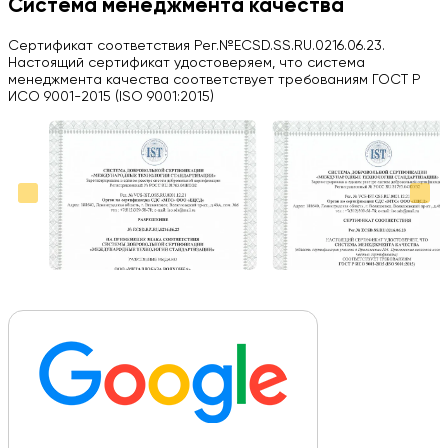
Система менеджмента качества
Herobrin2644
Сертификат соответствия Рег.№ECSD.SS.RU.0216.06.23.
03.09.2024
Настоящий сертификат удостоверяем, что система
менеджмента качества соответствует требованиям ГОСТ Р
Вся работа выполнена в срок. Всем рекомендую
ИСО 9001-2015 (ISO 9001:2015)
Больше отзывов на Google Maps